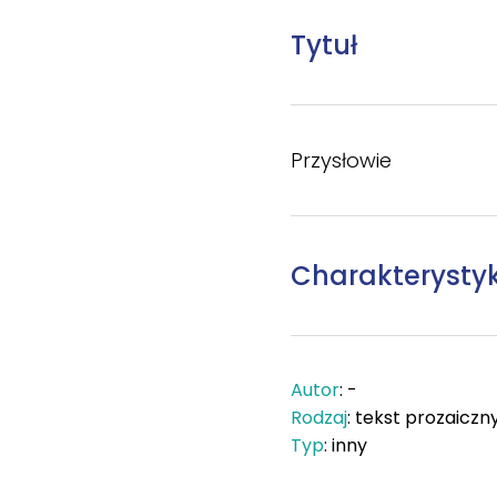
Tytuł
Przysłowie
Charakterysty
Autor
: -
Rodzaj
: tekst prozaiczn
Typ
: inny