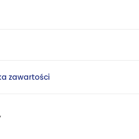
ka zawartości
y