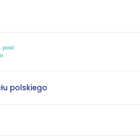
. post.
pr.
łu polskiego