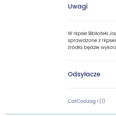
Uwagi
W rkpsie Biblioteki J
sprawdzone z rkpsem.
źródła będzie wykor
Odsyłacze
CatCodJag I (1)