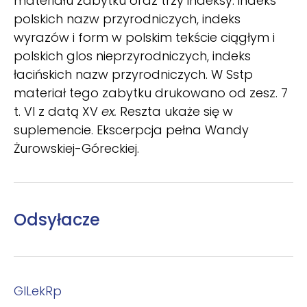
materiału zabytku oraz trzy indeksy: indeks
polskich nazw przyrodniczych, indeks
wyrazów i form w polskim tekście ciągłym i
polskich glos nieprzyrodniczych, indeks
łacińskich nazw przyrodniczych. W Sstp
materiał tego zabytku drukowano od zesz. 7
t. VI z datą XV
ex.
Reszta ukaże się w
suplemencie. Ekscerpcja pełna Wandy
Żurowskiej-Góreckiej.
Odsyłacze
GlLekRp