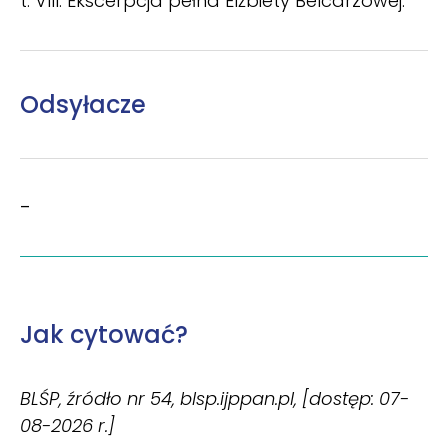
t. VIII. Ekscerpcja pełna Elżbiety Belcarzowej.
Odsyłacze
–
Jak cytować?
BLŚP, źródło nr 54, blsp.ijppan.pl, [dostęp: 07-
08-2026 r.]