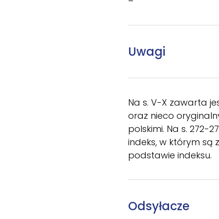
–
Uwagi
Na s. V-X zawarta j
oraz nieco oryginaln
polskimi. Na s. 272-2
indeks, w którym są
podstawie indeksu.
Odsyłacze