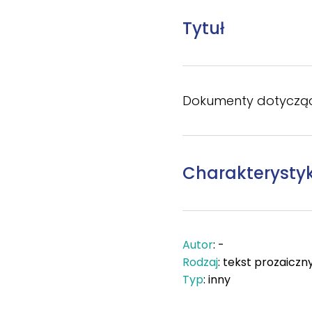
Tytuł
Dokumenty dotyczą
Charakterysty
Autor
: -
Rodzaj
: tekst prozaiczn
Typ
: inny