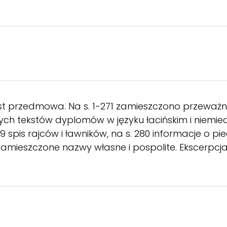
est przedmowa. Na s. 1-271 zamieszczono przeważ
ych tekstów dyplomów w języku łacińskim i niemie
79 spis rajców i ławników, na s. 280 informacje o pi
 zamieszczone nazwy własne i pospolite. Ekscerpc