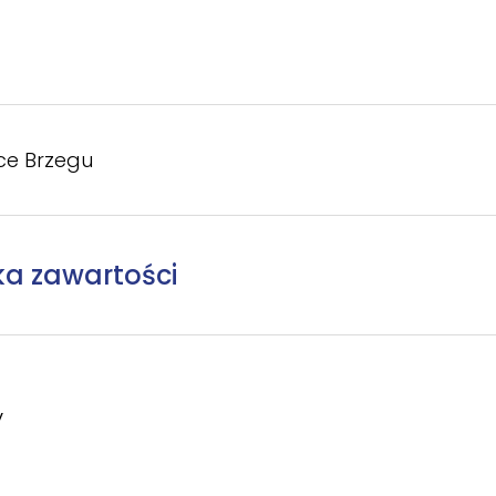
ce Brzegu
ka zawartości
y