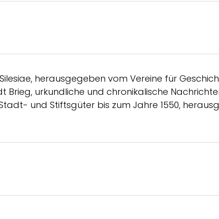
ilesiae, herausgegeben vom Vereine für Geschicht
t Brieg, urkundliche und chronikalische Nachrichten
e Stadt- und Stiftsgüter bis zum Jahre 1550, her