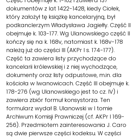
Część I obejmuje k. 1-102 i zawiera 137
dokumentów z lat 1422-1428, kiedy Ciołek,
który założył tę książkę kancelaryjną, był
podkanclerzym Władysława Jagiełły. Część II
obejmuje k. 103-177. Wg Ulanowskiego część II
kończy się na k. 168v, natomiast k. 168v-178
należą już do części III (AKPr I s. 174-177).
Część ta zawiera listy przychodzące do
kancelarii królewskiej i z niej wychodzące,
dokumenty oraz listy odpustowe, m.in. dla
kościoła w Iwanowicach. Część III obejmuje k.
178-276 (wg Ulanowskiego jest to cz. IV) i
zawiera zbiór formuł konsystorza. Ten
formularz wydał B. Ulanowski w I tomie
Archiwum Komisji Prawniczej (cf. AKPr I 169-
256). Przedmiotem zainteresowania J. Caro
są dwie pierwsze części kodeksu. W części