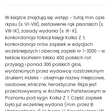
W książce znajdują się: wstęp - tutaj m.in. opis
rkpsu (s. VI-VIII), zestawienie rąk pisarskich (s.
VIII-IX), zasady wydania (s. IX-X);
konkordancja foliacji księgi Kalisz Z. 1;
konkordancja nrów zapisek w edycjach
wcześniejszych i obecnej; zapiski nr 1-3200 - w
tekście łacińskim blisko 400 polskich rot
przysiąg i ponad 300 polskich glos,
wyróżnionych przez wydawcę rozstrzelonym
drukiem; indeks - obejmuje nazwy miejscowe,
osobowe, etniczne, heraldyczne. Rkps jest
przechowywany w Archiwum Państwowym w
Poznaniu pod sygn. Kalisz Z. 1. Część zapisek
była już wcześniej wydana (m.in. przez B.