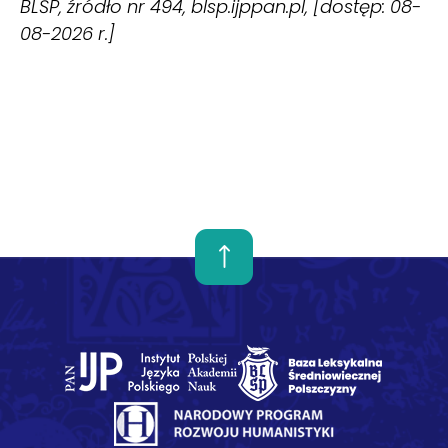
BLŚP, źródło nr 494, blsp.ijppan.pl, [dostęp: 08-
08-2026 r.]