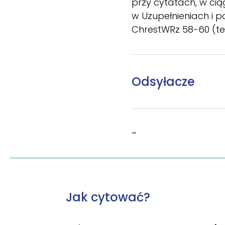
przy cytatach, w ci
w Uzupełnieniach i p
ChrestWRz 58-60 (też
Odsyłacze
–
Jak cytować?