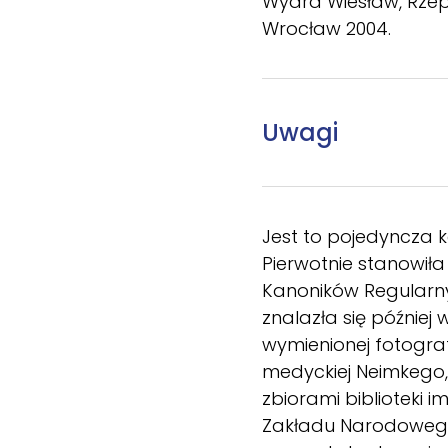
Wydra Wiesław, Rzepk
Wrocław 2004.
Uwagi
Jest to pojedyncza 
Pierwotnie stanowiła
Kanoników Regularny
znalazła się później
wymienionej fotografii
medyckiej Neimkego, 
zbiorami biblioteki 
Zakładu Narodowego 