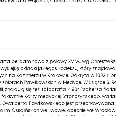
a Ryszard Wojciech, Chrestomatia staropolska. Teks
karta pergaminowa z połowy XV w., wg ChrestWRz 
 wyklejkę okładki jakiegoś kodeksu, który znajdował
ch na Kazimierzu w Krakowie. Odkryta w 1832 r. pr
 w zbiorach Pawlikowskich w Medyce. W książce S. 
, znajdują się też: fotografia k. 90r Psałterza flori
faksymile Karty medyckiej Stronczyńskiego, waria
im. Gwalberta Pawlikowskiego jest przechowywana p
im. Ossolińskich we Lwowie, obecnie we Wrocław