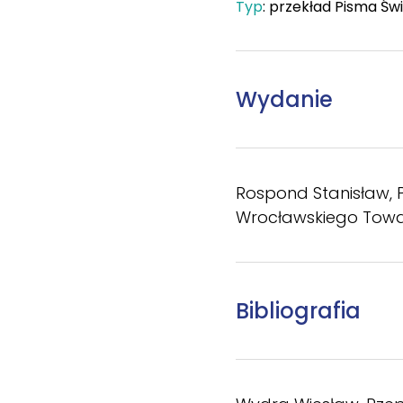
Typ
: przekład Pisma Św
Wydanie
Rospond Stanisław, P
Wrocławskiego Towar
Bibliografia