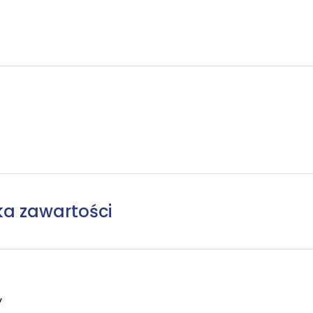
ka zawartości
y