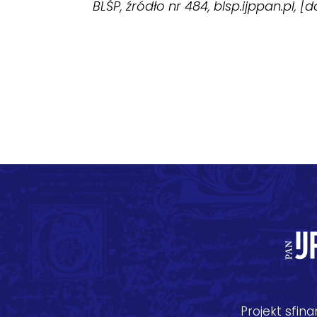
BLŚP, źródło nr 484, blsp.ijppan.pl, [
Projekt sfi