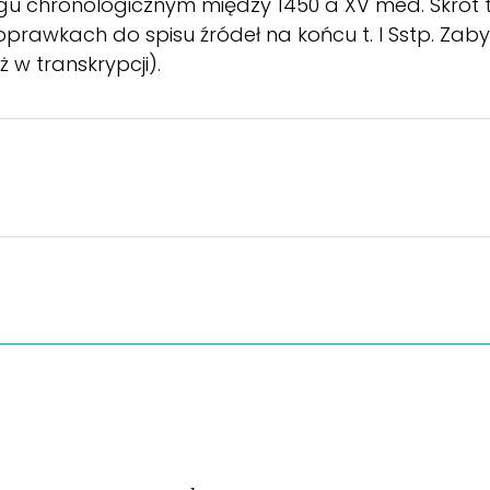
ągu chronologicznym między 1450 a XV med. Skrót
oprawkach do spisu źródeł na końcu t. I Sstp. Za
 w transkrypcji).