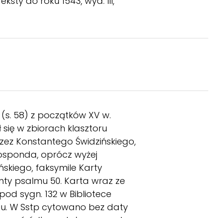
ty do roku 1543, wyd. III,
(s. 58) z początków XV w.
 się w zbiorach klasztoru
zez Konstantego Świdzińskiego,
Rosponda, oprócz wyżej
ańskiego, faksymile Karty
nty psalmu 50. Karta wraz ze
od sygn. 132 w Bibliotece
iu. W Sstp cytowano bez daty