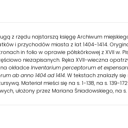
gą z rzędu najstarszą księgę Archiwum miejskiego (I
tków i przychodów miasta z lat 1404-1414. Oryginał
onach in folio w oprawie półskórkowej z XVII w. 
częściowo niezapisanych. Ręka XVII-wieczna opatrz
j na okładce
Inventarium perceptorum et expensa
orum ab anno 1404 ad 1414
. W tekstach znalazły się 
sywą. Materiał mieści się na s. 1-138, na s. 139-1
ych, ułożony przez Mariana Śniadowskiego, na s. 