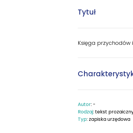
Tytuł
Księga przychodów 
Charakterysty
Autor
: -
Rodzaj
: tekst prozaiczn
Typ
: zapiska urzędowa