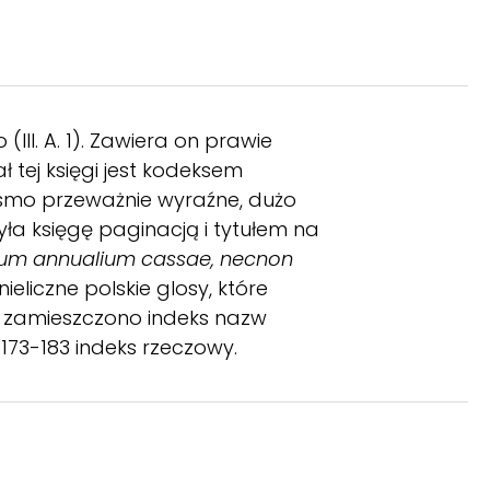
II. A. 1). Zawiera on prawie
 tej księgi jest kodeksem
Pismo przeważnie wyraźne, dużo
yła księgę paginacją i tytułem na
rum annualium cassae, necnon
nieliczne polskie glosy, które
72 zamieszczono indeks nazw
173-183 indeks rzeczowy.