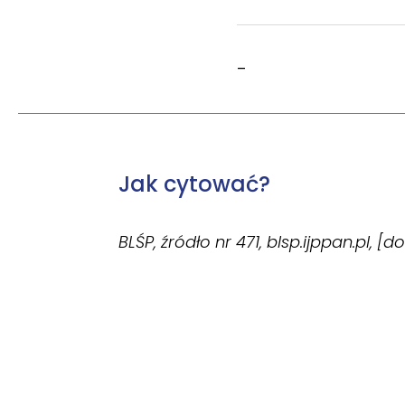
–
Jak cytować?
BLŚP, źródło nr 471, blsp.ijppan.pl, [