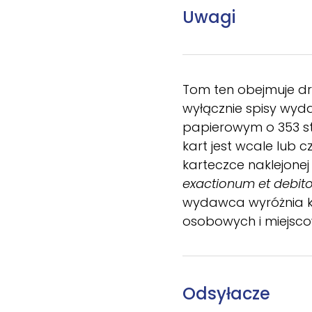
Uwagi
Tom ten obejmuje dru
wyłącznie spisy wyda
papierowym o 353 str
kart jest wcale lub 
karteczce naklejone
exactionum et debit
wydawca wyróżnia kur
osobowych i miejscow
Odsyłacze