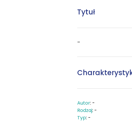
Tytuł
–
Charakterysty
Autor
: -
Rodzaj
: -
Typ
: -