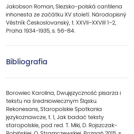
Jakobson Roman, Slezsko-polská cantilena
inhonesta ze začátku XV století. Národopisný
Věstník Českoslovanský, t. XXVII–XXVIII 1–2,
Praha 1934−1935, s. 56–84.
Bibliografia
Borowiec Karolina, Dwujęzyczność pisarza i
tekstu na średniowiecznym Śląsku.
Rekonesans, Staropolskie Spotkania
językoznawcze, t. 1, Jak badać teksty
staropolskie, pod red. T. Miki, D. Rojszczak-
Robińskiej, O. Stramczewskiej, Poznań 2015, s.