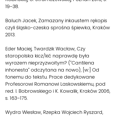
19–38.
Baluch Jacek, Zamazany inkaustem rękopis
czyli śląsko-czeska sprośna śpiewka, Kraków
2013.
Eder Maciej, Twardzik Wacław, Czy
staropolska kicz/kić naprawdę była
wyrazem nieprzyzwoitym? ("Cantilena
inhonesta" odczytana na nowo), [w:] Od
fonemu do tekstu. Prace dedykowane
Profesorowi Romanowi Laskowskiemu, pod
red. I. Bobrowskiego i K. Kowalik, Kraków 2006,
s. 163–175.
Wydra Wiesław, Rzepka Wojciech Ryszard,