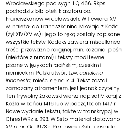
Wrocławskiego pod sygn. I Q 466. Rkps
pochodzi z biblioteki klasztoru oo.
Franciszkanów wrocławskich. W 1 ćwierci XV
w. należał do franciszkanina Mikołaja z Koźla
(żył XIV/XV w.) i jego to ręką zostały zapisane
wszystkie teksty. Kodeks zawiera miscellanea
treści przeważnie religijnej, m.in. kazania, pieśni
(niektóre z nutami) i teksty modlitewne
pisane w językach łacińskim, czeskim i
niemieckim. Polski utwór, tzw.
cantilena
inhonesta
, mieści się na k. 4. Tekst został
zamazany atramentem, jest jednak czytelny.
Ten frywolny żakowski wiersz napisał Mikołaj z
Koźla w końcu 1416 lub w początkach 1417 r.
Nowe wydanie tekstu, także w transkrypcji w
ChrestWRz s. 293. W Sstp materiał datowano
XV
p. pr.
Od 1973 r. Pracownia Sstp posiada