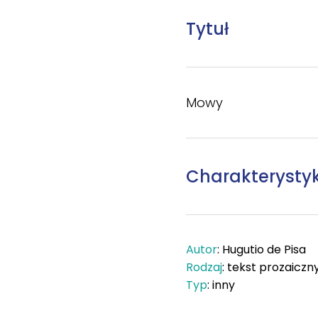
Tytuł
Mowy
Charakterysty
Autor
: Hugutio de Pisa
Rodzaj
: tekst prozaiczn
Typ
: inny