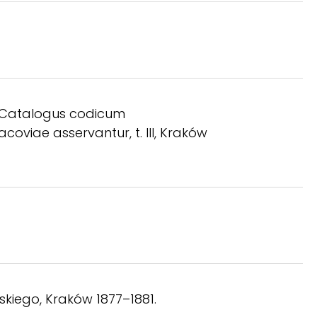
j. Catalogus codicum
oviae asservantur, t. III, Kraków
skiego, Kraków 1877–1881.