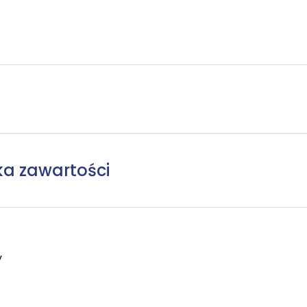
ka zawartości
y