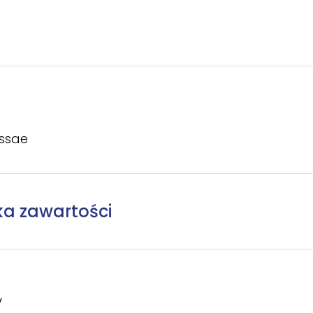
issae
ka zawartości
y