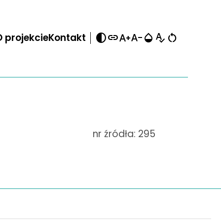
contrast
link
text_increase
text_decrease
opacity
spellcheck
restart_alt
 projekcie
Kontakt
nr źródła: 295