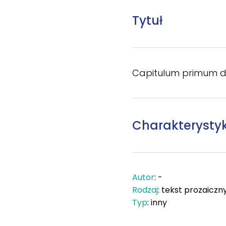
Tytuł
Capitulum primum d
Charakterysty
Autor
: -
Rodzaj
: tekst prozaiczn
Typ
: inny