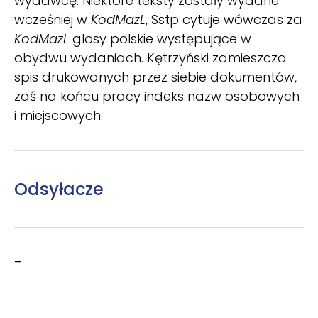
wydawcę. Niektóre teksty zostały wydane
wcześniej w
KodMazL
, Sstp cytuje wówczas za
KodMazL
glosy polskie występujące w
obydwu wydaniach. Kętrzyński zamieszcza
spis drukowanych przez siebie dokumentów,
zaś na końcu pracy indeks nazw osobowych
i miejscowych.
Odsyłacze
–