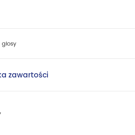
 glosy
ka zawartości
y