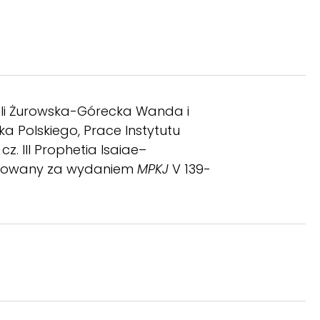
li Żurowska-Górecka Wanda i
a Polskiego, Prace Instytutu
cz. III Prophetia Isaiae–
cytowany za wydaniem
MPKJ
V 139-