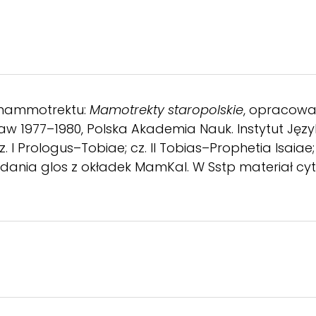
mammotrektu:
Mamotrekty staropolskie
, opracowa
aw 1977–1980, Polska Akademia Nauk. Instytut Język
. I Prologus–Tobiae; cz. II Tobias–Prophetia Isaiae; 
ydania glos z okładek MamKal. W Sstp materiał 