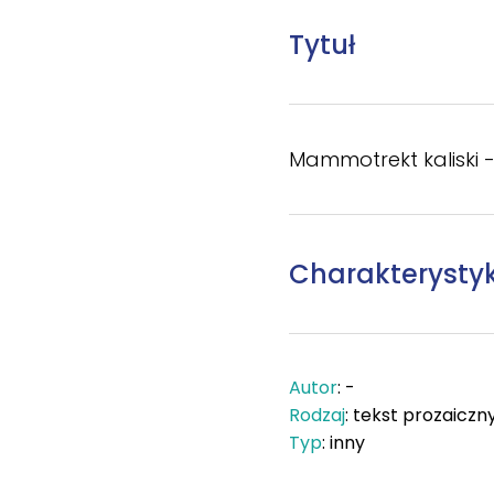
Tytuł
Mammotrekt kaliski -
Charakterysty
Autor
: -
Rodzaj
: tekst prozaiczn
Typ
: inny