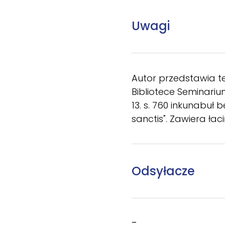
Uwagi
Autor przedstawia te
Bibliotece Seminar
13. s. 760 inkunabu
sanctis". Zawiera ła
Odsyłacze
–