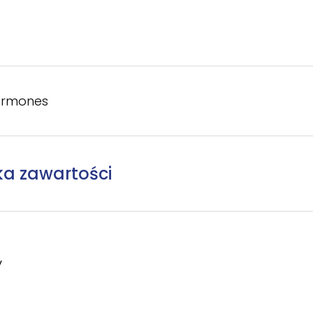
sermones
ka zawartości
y