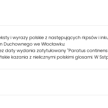
ksty i wyrazy polskie z następujących rkpsów i in
ium Duchownego we Włocławku:
ł bez daty wydania zatytułowany "Paratus contine
cińskie kazania z nielicznymi polskimi glosami. W 