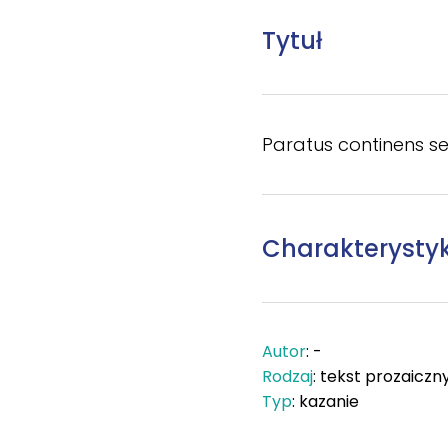
Tytuł
Paratus continens 
Charakterysty
Autor
: -
Rodzaj
: tekst prozaiczn
Typ
: kazanie