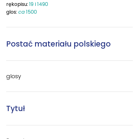
rękopisu:
19 I 1490
glos:
ca
1500
Postać materiału polskiego
glosy
Tytuł