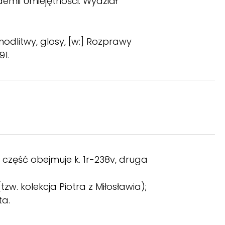
demii Umiejętności. Wydział
modlitwy, glosy, [w:] Rozprawy
91.
część obejmuje k. 1r-238v, druga
tzw. kolekcja Piotra z Miłosławia);
ta.