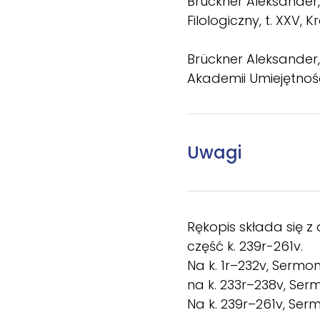
Brückner Aleksander, 
Filologiczny, t. XXV, K
Brückner Aleksander,
Akademii Umiejętności
Uwagi
Rękopis składa się z
część k. 239r-261v.
Na k. 1r–232v, Sermon
na k. 233r–238v, Ser
Na k. 239r–261v, Ser