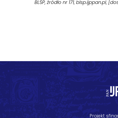
BLŚP, źródło nr 171, blsp.ijppan.pl, [d
Projekt sfi