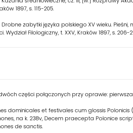
Kazania średniowieczne, cz. III, [w:] Rozprawy Aka
raków 1897, s. 115-205.
 Drobne zabytki języka polskiego XV wieku. Pieśni, 
. Wydział Filologiczny, t. XXV, Kraków 1897, s. 206-2
 dwóch części połączonych przy oprawie: pierwsza 
es dominicales et festivales cum glossis Polonicis (
mones, na k. 238v, Decem praecepta Polonice scrip
mones de sanctis.