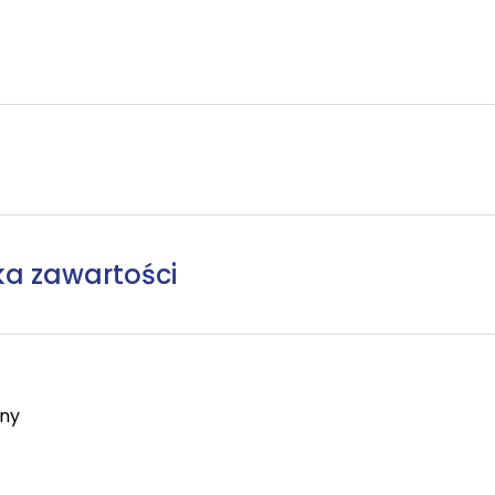
ka zawartości
any