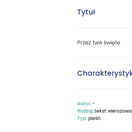
Tytuł
Przez twe święte
Charakterysty
Autor
: -
Rodzaj
: tekst wierszow
Typ
: pieśń