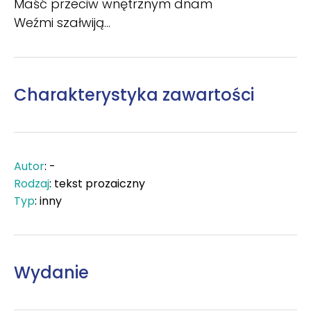
Maść przeciw wnętrznym dnam
Weźmi szałwiją...
Charakterystyka zawartości
Autor
: -
Rodzaj
: tekst prozaiczny
Typ
: inny
Wydanie