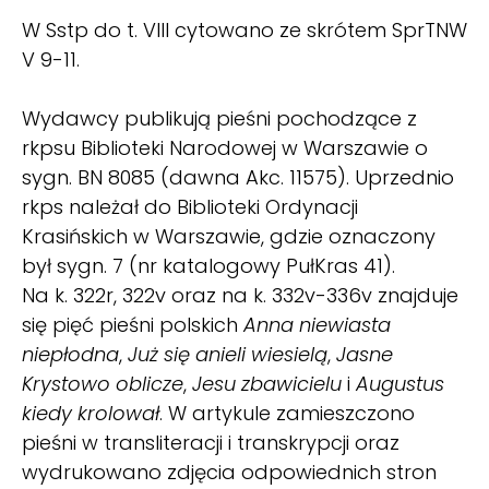
W Sstp do t. VIII cytowano ze skrótem SprTNW
V 9-11.
Wydawcy publikują pieśni pochodzące z
rkpsu Biblioteki Narodowej w Warszawie o
sygn. BN 8085 (dawna Akc. 11575). Uprzednio
rkps należał do Biblioteki Or­dynacji
Krasińskich w Warszawie, gdzie oznaczony
był sygn. 7 (nr katalogowy PułKras 41).
Na k. 322r, 322v oraz na k. 332v-336v znajduje
się pięć pieśni polskich
Anna niewiasta
niepłodna
,
Już się anieli wiesielą
,
Jasne
Krystowo oblicze
,
Jesu zbawicielu
i
Augustus
kiedy krolował
. W artykule zamieszczono
pieśni w transliteracji i transkrypcji oraz
wydrukowano zdjęcia odpowiednich stron