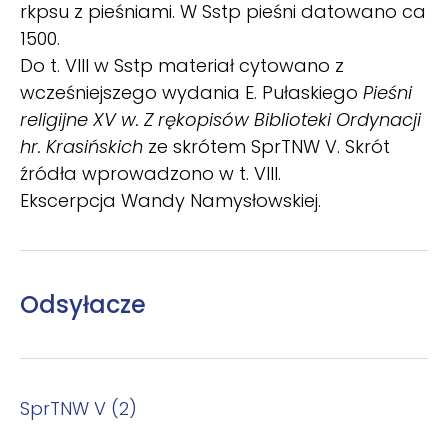
rkpsu z pieśniami. W Sstp pie­śni datowano ca
1500.
Do t. VIII w Sstp materiał cytowano z
wcześniejszego wydania E. Pułaskie­go
Pieśni
religijne XV w. Z rękopisów Biblioteki Ordynacji
hr. Krasińskich
ze skrótem SprTNW V. Skrót
źródła wprowadzono w t. VIII.
Ekscerpcja Wandy Namysłowskiej.
Odsyłacze
SprTNW V (2)