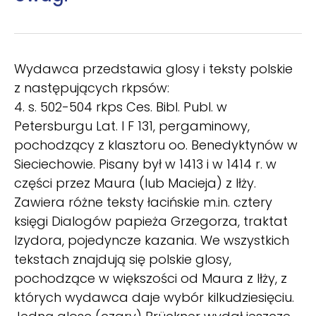
Wydawca przedstawia glosy i teksty polskie
z następujących rkpsów:
4. s. 502-504 rkps Ces. Bibl. Publ. w
Petersburgu Lat. I F 131, pergaminowy,
pochodzący z klasztoru oo. Benedyktynów w
Sieciechowie. Pisany był w 1413 i w 1414 r. w
części przez Maura (lub Macieja) z Iłży.
Zawiera różne teksty łacińskie m.in. cztery
księgi Dialogów papieża Grzegorza, traktat
Izydora, pojedyncze kazania. We wszystkich
tekstach znajdują się polskie glosy,
pochodzące w większości od Maura z Iłży, z
których wydawca daje wybór kilkudziesięciu.