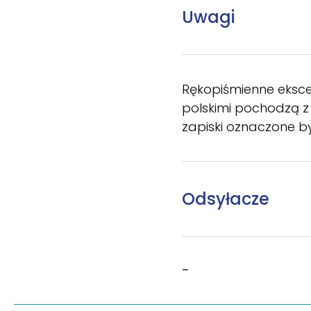
Uwagi
Rękopiśmienne ekscer
polskimi pochodzą z 
zapiski oznaczone był
Odsyłacze
–