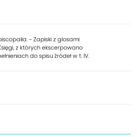
scopalia. ~ Zapiski z glosami
Księgi, z których ekscerpowano
łnieniach do spisu źródeł w t. IV.