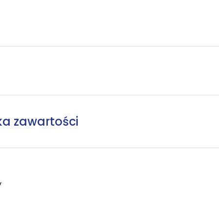
ka zawartości
y