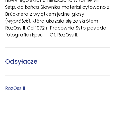
nowy jego skrót umieszczono w tomie VIII
Sstp, do końca Słownika materiał cytowano z
Brücknera z wyjątkiem jednej glosy
(
wyprótek
), która ukazała się ze skrótem
RozOss II. Od 1972 r. Pracownia Sstp posiada
fotografie rkpsu. — Cf. RozOss II.
Odsyłacze
RozOss II