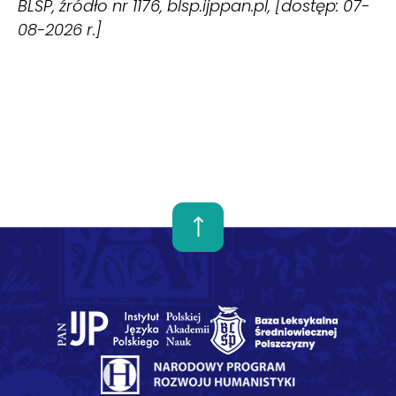
BLŚP, źródło nr 1176, blsp.ijppan.pl, [dostęp: 07-
08-2026 r.]