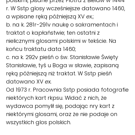
polskimi, pisane przez Piotra z Bielaw w 1444
r. W Sstp glosy wcześniejsze datowano 1460,
a wpisane ręką późniejszą XV
ex.
;
b. na k. 281r-291v naukę o sakramentach i
traktat o kapłaństwie; ten ostatni z
nielicznymi glosami polskimi w tekście. Na
końcu traktatu data 1460;
c. na k. 292v pieśń o św. Stanisławie Święty
Stanisławie, tyś u Boga w sławie, zapisaną
ręką późniejszą niż traktat. W Sstp pieśń
datowano XV
ex.
Od 1973 r. Pracownia Sstp posiada fotografie
niektórych kart rkpsu. Widać z nich, że
wydawca pomylił się, podając nry kart z
niektórymi glosami, oraz że nie podaje on
wszystkich glos polskich.