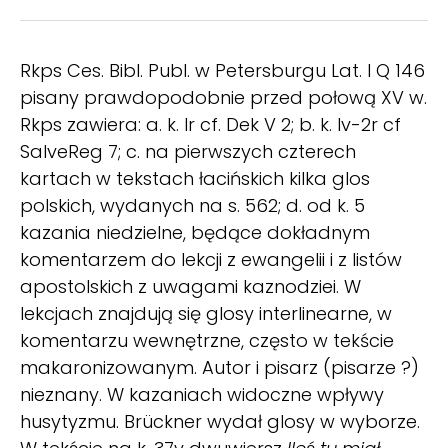
Rkps Ces. Bibl. Publ. w Petersburgu Lat. I Q 146
pisany prawdopodobnie przed połową XV w.
Rkps zawiera: a. k. Ir cf. Dek V 2; b. k. lv-2r cf
SalveReg 7; c. na pierwszych czterech
kartach w tekstach łacińskich kilka glos
polskich, wydanych na s. 562; d. od k. 5
kazania niedzielne, będące dokładnym
komentarzem do lekcji z ewangelii i z listów
apostolskich z uwagami kaznodziei. W
lekcjach znajdują się glosy interlinearne, w
komentarzu wewnętrzne, często w tekście
makaronizowanym. Autor i pisarz (pisarze ?)
nieznany. W kazaniach widoczne wpływy
husytyzmu. Brückner wydał glosy w wyborze.