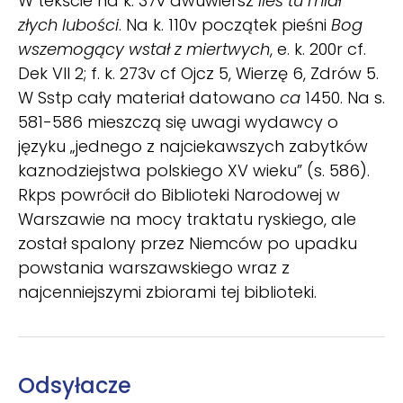
W tekście na k. 37v dwuwiersz
Ileś tu miał
złych lubości
. Na k. 110v początek pieśni
Bog
wszemogący wstał z miertwych
, e. k. 200r cf.
Dek VII 2; f. k. 273v cf Ojcz 5, Wierzę 6, Zdrów 5.
W Sstp cały materiał datowano
ca
1450. Na s.
581-586 mieszczą się uwagi wydawcy o
języku „jednego z najciekawszych zabytków
kaznodziejstwa polskiego XV wieku” (s. 586).
Rkps powrócił do Biblioteki Narodowej w
Warszawie na mocy traktatu ryskiego, ale
został spalony przez Niemców po upadku
powstania warszawskiego wraz z
najcenniejszymi zbiorami tej biblioteki.
Odsyłacze