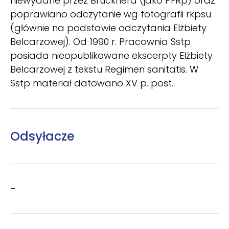
niewydane przez Brücknera (jako PFRp) oraz
poprawiano odczytanie wg fotografii rkpsu
(głównie na podstawie odczytania Elżbiety
Belcarzowej). Od 1990 r. Pracownia Sstp
posiada nieopublikowane ekscerpty Elżbiety
Belcarzowej z tekstu Regimen sanitatis. W
Sstp materiał datowano XV p. post.
Odsyłacze
–