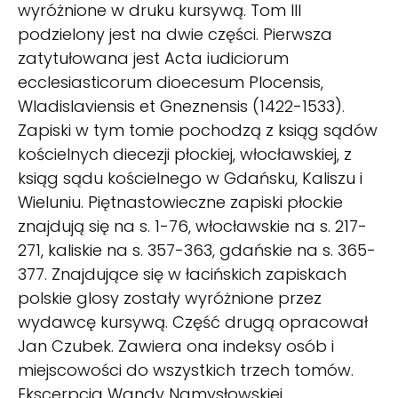
wyróżnione w druku kursywą. Tom III
podzielony jest na dwie części. Pierwsza
zatytułowana jest Acta iudiciorum
ecclesiasticorum dioecesum Plocensis,
Wladislaviensis et Gneznensis (1422-1533).
Zapiski w tym tomie pochodzą z ksiąg sądów
kościelnych diecezji płockiej, włocławskiej, z
ksiąg sądu kościelnego w Gdańsku, Kaliszu i
Wieluniu. Piętnastowieczne zapiski płockie
znajdują się na s. 1-76, włocławskie na s. 217-
271, kaliskie na s. 357-363, gdańskie na s. 365-
377. Znajdujące się w łacińskich zapiskach
polskie glosy zostały wyróżnione przez
wydawcę kursywą. Część drugą opracował
Jan Czubek. Zawiera ona indeksy osób i
miejscowości do wszystkich trzech tomów.
Ekscerpcja Wandy Namysłowskiej.