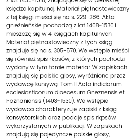
z lat 1435-1518, znajdujące się w pierwszej
księdze kapitulnej. Materiał piętnastowieczny
z tej księgi mieści się na s. 229-286. Akta
gnieźnieńskie pochodzą z lat 1408-1530 i
mieszczą się w 4 księgach kapitulnych.
Materiał piętnastowieczny z tych ksiąg
znajduje się na s. 305-570. We wstępie mieści
się również spis rkpsów, z których pochodzi
wydany w tym tomie materiał. W zapiskach
znajdują się polskie glosy, wyróżnione przez
wydawcę kursywą. Tom II Acta indiciorum
ecclesiasticorum dioecesum Gneznensis et
Poznaniensis (1403-1530). We wstępie
wydawca charakteryzuje zapiski z ksiąg
konsystorskich oraz podaje spis rkpsów
wykorzystanych w publikacji. W zapiskach
znajdują się pojedyncze polskie glosy,