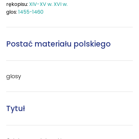
rękopisu:
XIV-XV w.
XVI w.
glos:
1455-1460
Postać materiału polskiego
glosy
Tytuł