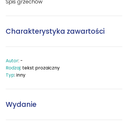
Spis grzechów
Charakterystyka zawartości
Autor
: -
Rodzaj
: tekst prozaiczny
Typ
: inny
Wydanie