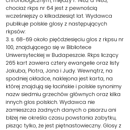
chronologicznym, między r. 1482 a 1483,
chociaż rkps nr 64 jest z pewnością
wcześniejszy o kilkadziesiąt lat. Wydawca
publikuje polskie glosy z następujących
rkpsów:
3. s. 68-69 około pięćdziesięciu glos z rkpsu nr
100, znajdującego się w Bibliotece
Uniwersyteckiej w Budapeszcie. Rkps liczący
265 kart zawiera cztery ewangelie oraz listy
Jakuba, Piotra, Jana i Judy. Wewnątrz, na
spodniej okładce, naklejona jest karta, na
której znajdują się łacińskie i polskie synonimy
nazw siedmiu grzechów głównych oraz kilka
innych glos polskich. Wydawca nie
zamieszcza żadnych danych o pisarzu ani
bliżej nie określa czasu powstania zabytku,
pisząc tylko, że jest piętnastowieczny. Glosy z