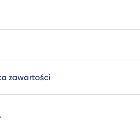
ka zawartości
y