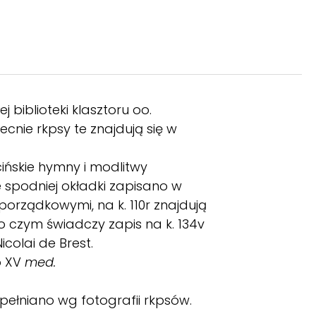
biblioteki klasztoru oo.
ecnie rkpsy te znajdują się w
acińskie hymny i modlitwy
 spodniej okładki zapisano w
porządkowymi, na k. 110r znajdują
, o czym świadczy zapis na k. 134v
colai de Brest.
o XV
med.
pełniano wg fotografii rkpsów.