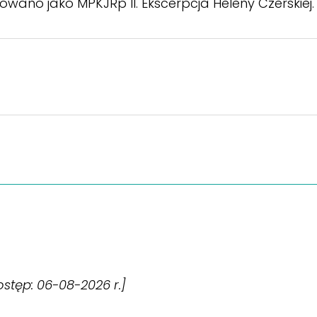
wano jako MPKJRp II. Ekscerpcja Heleny Czerskiej.
dostęp: 06-08-2026 r.]