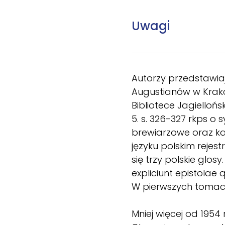
Uwagi
Autorzy przedstawiaj
Augustianów w Krakow
Bibliotece Jagielloński
5. s. 326-327 rkps o 
brewiarzowe oraz kaz
języku polskim rejes
się trzy polskie glos
expliciunt epistolae 
W pierwszych tomach
Mniej więcej od 195