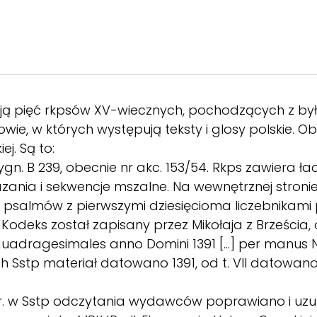
ą pięć rkpsów XV-wiecznych, pochodzących z byłej 
ie, w których występują teksty i glosy polskie. Ob
ej. Są to:
sygn. B 239, obecnie nr akc. 153/54. Rkps zawiera ł
ania i sekwencje mszalne. Na wewnętrznej stronie
tr psalmów z pierwszymi dziesięcioma liczebnikami 
y. Kodeks został zapisany przez Mikołaja z Brześcia
quadragesimales anno Domini 1391 [...] per manus Ni
 Sstp materiał datowano 1391, od t. VII datowan
4 r. w Sstp odczytania wydawców poprawiano i uzu