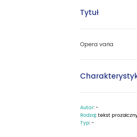
Tytuł
Opera varia
Charakterysty
Autor
: -
Rodzaj
: tekst prozaiczn
Typ
: -