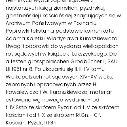
Lek- szycki wydał zapiski sądowe z
najstarszych ksiąg ziemskich: pyzdrskiej,
gnieźnieńskiej i kościańskiej, znajdujących się w
Archiwum Państwowym w Poznaniu.
Poprawki tekstu na podstawie komunikatu
Adama Kaletki i Władysława Kuraszkiewicza,
Uwagi i poprawki do wydania wielkopolskich
rot sądowych w książce J. Lekszyckeego: Die
ältesten grosspolnischen Grodbücher II, SAU
LII 1951 nr 8. Po ukazaniu się II, III i V tomu
Wielkopolskich rot sądowych XIV-XV wieku,
zebranych i opracowanych przez H.
Kowalewicza i W. Kuraszkiewicza, materiał
cytowano wg nowego wydania - od
t. IV Sstp ze skrótem Pyzdr, od t. V ze skrótem
Kościan i od t. X ze skrótem RtGn. ~ Cf.
Kościan, Pyzdr, RtGn.