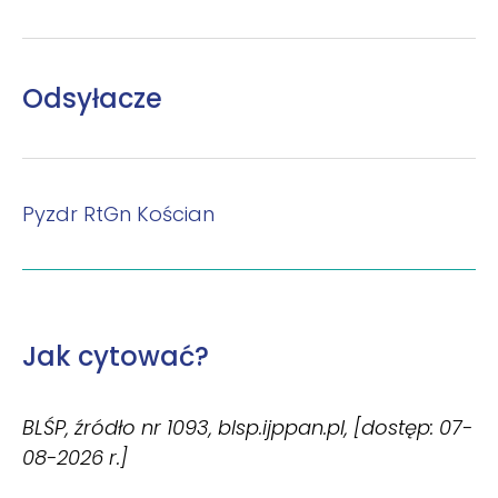
Odsyłacze
Pyzdr
RtGn
Kościan
Jak cytować?
BLŚP, źródło nr 1093, blsp.ijppan.pl, [dostęp: 07-
08-2026 r.]