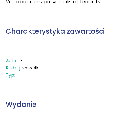
Vocabula iuris provincialis et feodalis
Charakterystyka zawartości
Autor
: -
Rodzaj
: słownik
Typ
: -
Wydanie