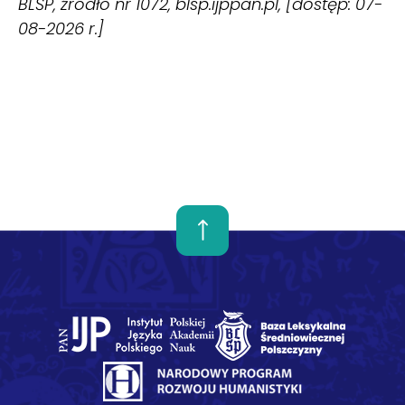
BLŚP, źródło nr 1072, blsp.ijppan.pl, [dostęp: 07-
08-2026 r.]