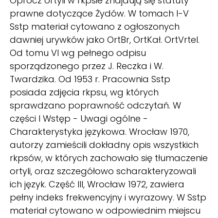
Oprócz ortyli w rkpsie znajdują się statuty
prawne dotyczące Żydów. W tomach I-V
Sstp materiał cytowano z ogłoszonych
dawniej urywków jako OrtBr, OrtKał. OrtVrtel.
Od tomu VI wg pełnego odpisu
sporządzonego przez J. Reczka i W.
Twardzika. Od 1953 r. Pracownia Sstp
posiada zdjęcia rkpsu, wg których
sprawdzano poprawność odczytań. W
części I Wstęp - Uwagi ogólne -
Charakterystyka językowa. Wrocław 1970,
autorzy zamieścili dokładny opis wszystkich
rkpsów, w których zachowało się tłumaczenie
ortyli, oraz szczegółowo scharakteryzowali
ich język. Część III, Wrocław 1972, zawiera
pełny indeks frekwencyjny i wyrazowy. W Sstp
materiał cytowano w odpowiednim miejscu