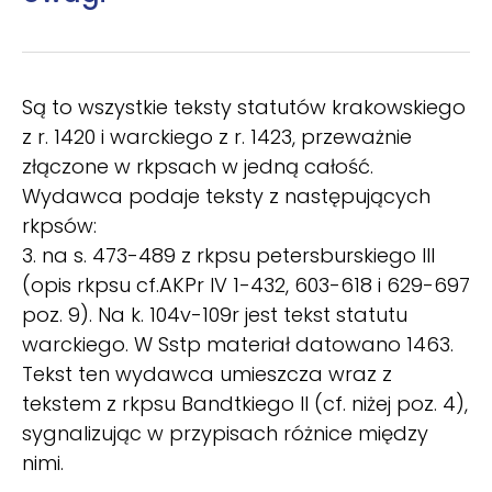
Są to wszystkie teksty statutów krakowskiego
z r. 1420 i warckiego z r. 1423, przeważnie
złączone w rkpsach w jedną całość.
Wydawca podaje teksty z następujących
rkpsów:
3. na s. 473-489 z rkpsu petersburskiego III
(opis rkpsu cf.AKPr IV 1-432, 603-618 i 629-697
poz. 9). Na k. 104v-109r jest tekst statutu
warckiego. W Sstp materiał datowano 1463.
Tekst ten wydawca umieszcza wraz z
tekstem z rkpsu Bandtkiego II (cf. niżej poz. 4),
sygnalizując w przypisach różnice między
nimi.