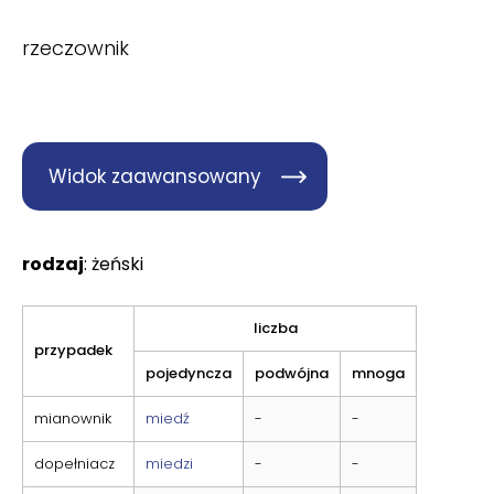
rzeczownik
Widok zaawansowany
rodzaj
: żeński
liczba
przypadek
pojedyncza
podwójna
mnoga
mianownik
miedź
-
-
dopełniacz
miedzi
-
-