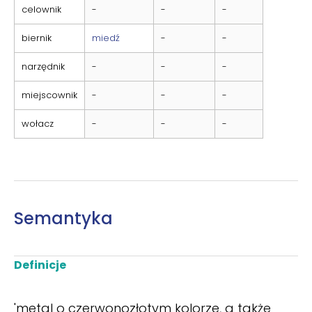
celownik
-
-
-
biernik
miedź
-
-
narzędnik
-
-
-
miejscownik
-
-
-
wołacz
-
-
-
Semantyka
Definicje
'metal o czerwonozłotym kolorze, a także