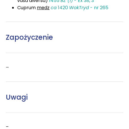
vasa diversa)
1455
BZ (1)
- Ex 38, 3
Cuprum
medz
ca
1420
WokTryd
- nr 265
Zapożyczenie
–
Uwagi
–