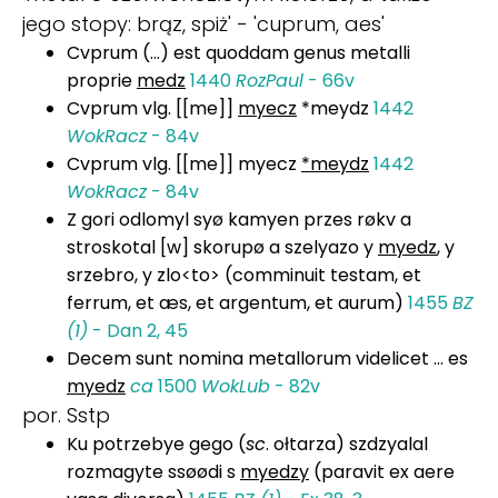
jego stopy: brąz, spiż' - 'cuprum, aes'
Cvprum (...) est quoddam genus metalli
proprie
medz
1440
RozPaul
- 66v
Cvprum vlg. [[me]]
myecz
*meydz
1442
WokRacz
- 84v
Cvprum vlg. [[me]] myecz
*meydz
1442
WokRacz
- 84v
Z gori odlomyl syø kamyen przes røkv a
stroskotal [w] skorupø a szelyazo y
myedz
, y
srzebro, y zlo<to> (comminuit testam, et
ferrum, et æs, et argentum, et aurum)
1455
BZ
(1)
- Dan 2, 45
Decem sunt nomina metallorum videlicet … es
myedz
ca
1500
WokLub
- 82v
por. Sstp
Ku potrzebye gego (
sc
. ołtarza) szdzyalal
rozmagyte ssøødi s
myedzy
(paravit ex aere