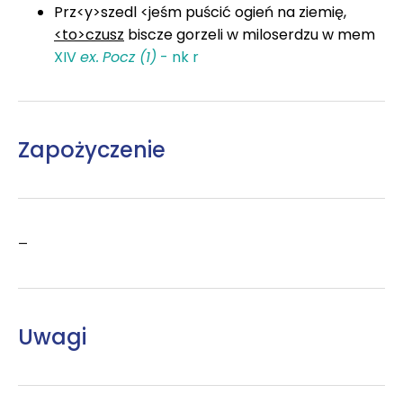
Prz<y>szedl <jeśm puścić ogień na ziemię,
<to>czusz
biscze gorzeli w miloserdzu w mem
XIV
ex.
Pocz (1)
- nk r
Zapożyczenie
–
Uwagi