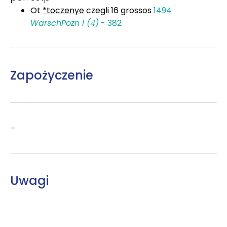
Ot
*toczenye
czegli 16 grossos
1494
WarschPozn I (4)
- 382
Zapożyczenie
–
Uwagi