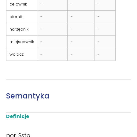
celownik
-
-
-
biernik
-
-
-
narzędnik
-
-
-
miejscownik
-
-
-
wołacz
-
-
-
Semantyka
Definicje
por. Sstp