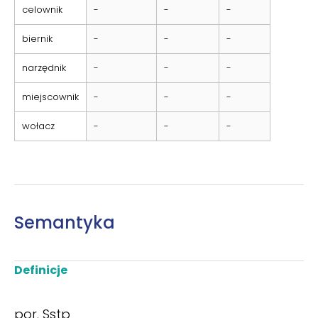
celownik
-
-
-
biernik
-
-
-
narzędnik
-
-
-
miejscownik
-
-
-
wołacz
-
-
-
Semantyka
Definicje
por. Sstp