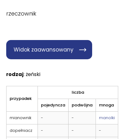
rzeczownik
Widok zaawansowany
rodzaj
: żeński
liczba
przypadek
pojedyncza
podwójna
mnoga
mianownik
-
-
manolki
dopełniacz
-
-
-