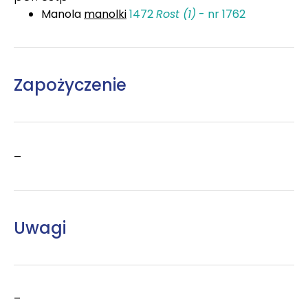
Manola
manolki
1472
Rost (1)
- nr 1762
Zapożyczenie
–
Uwagi
–