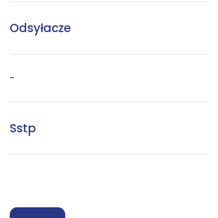
Odsyłacze
–
Sstp