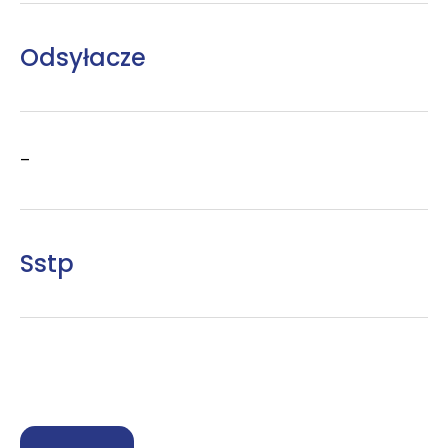
Odsyłacze
–
Sstp