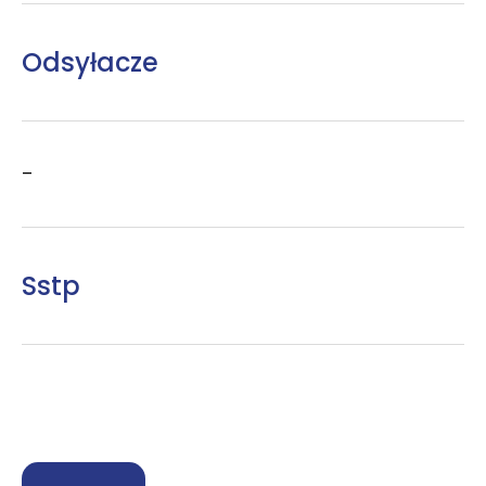
Odsyłacze
–
Sstp