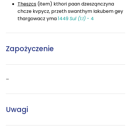
Theszcs
(item) kthori paan dzesząnczyna
chcze kvpycz, przeth swanthym Iakubem gey
thargowacz yma
1449
Sul (1.1)
- 4
Zapożyczenie
–
Uwagi