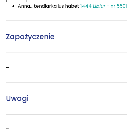
Anna...
tendlarka
ius habet
1444
LibIur
- nr 5501
Zapożyczenie
–
Uwagi
–