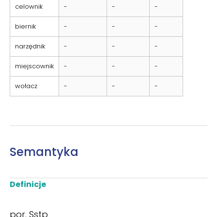
celownik
-
-
-
biernik
-
-
-
narzędnik
-
-
-
miejscownik
-
-
-
wołacz
-
-
-
Semantyka
Definicje
por. Sstp