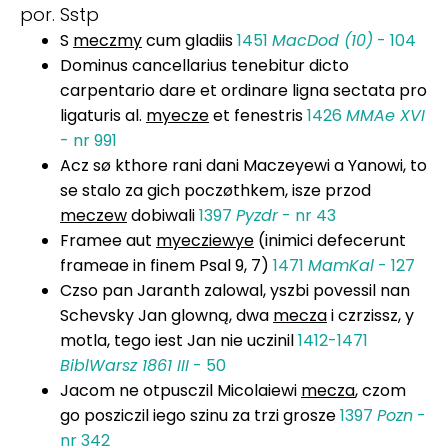
por. Sstp
S
meczmy
cum gladiis
1451
MacDod (10)
- 104
Dominus cancellarius tenebitur dicto
carpentario dare et ordinare ligna sectata pro
ligaturis al.
myecze
et fenestris
1426
MMAe XVI
- nr 991
Acz sø kthore rani dani Maczeyewi a Yanowi, to
se stalo za gich poczøthkem, isze przod
meczew
dobiwali
1397
Pyzdr
- nr 43
Framee aut
myecziewye
(inimici defecerunt
frameae in finem Psal 9, 7)
1471
MamKal
- 127
Czso pan Jaranth zalowal, yszbi povessil nan
Schevsky Jan glowną, dwa
mecza
i czrzissz, y
motla, tego iest Jan nie uczinil
1412-1471
BiblWarsz 1861 III
- 50
Jacom ne otpusczil Micolaiewi
mecza
, czom
go posziczil iego szinu za trzi grosze
1397
Pozn
-
nr 342