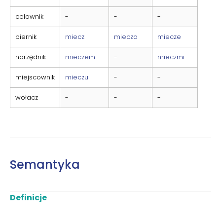
celownik
-
-
-
biernik
miecz
miecza
miecze
narzędnik
mieczem
-
mieczmi
miejscownik
mieczu
-
-
wołacz
-
-
-
Semantyka
Definicje