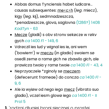
Abbas domus Tynciensis habet iudicare...
causas subsequentes:
me<c>h
(
leg
. miecz),
kigy (
leg
. kij), sedmnadzeszcza,
*penadzeszcze, glova, saglovna
(1286?) 1408
KodTyn
- 63
Mecze
(gladii) s obv stronv sekøcze w røkv
gych
ca
1400
Fl
- 149, 6
Vdrøczil ies lud y wignal ies ie, ani wem
('bowiem’) w
meczu
(in gladio) swoiem sø
osedli zemø a ramø gich ne zbawilo gich, ale
prawicza twoia y ramø twoie
ca
1400
Fl
- 43, 4
Neprzyaczele *zginoly sø
meczem
(defecerunt frameae) do concza
ca
1400
Fl
-
9, 6
Ale ia wyiøw od nego iego
mecz
(vibrato suo
gladio), vczøl iesm glowø iego
ca
1400
Fl
- II
Prol 5
1.
'rodzaj długiej broni siecznej o prostej