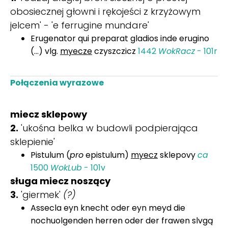
obosiecznej głowni i rękojeści z krzyżowym
jelcem' - 'e ferrugine mundare'
Erugenator qui preparat gladios inde erugino
(...) vlg.
myecze
czyszczicz
1442
WokRacz
- 101r
Połączenia wyrazowe
miecz sklepowy
2.
'ukośna belka w budowli podpierająca
sklepienie'
Pistulum (
pro
epistulum)
myecz
sklepovy
ca
1500
WokLub
- 101v
sługa miecz noszący
3.
'giermek'
(?)
Assecla eyn knecht oder eyn meyd die
nochuolgenden herren oder der frawen slvgą