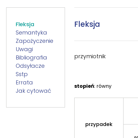
Fleksja
Fleksja
Semantyka
Zapożyczenie
Uwagi
przymiotnik
Bibliografia
Odsyłacze
Sstp
Errata
stopień
: równy
Jak cytować
przypadek
r