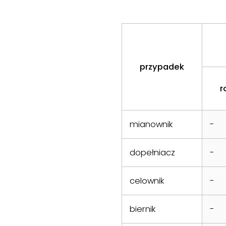
przypadek
r
mianownik
-
dopełniacz
-
celownik
-
biernik
-