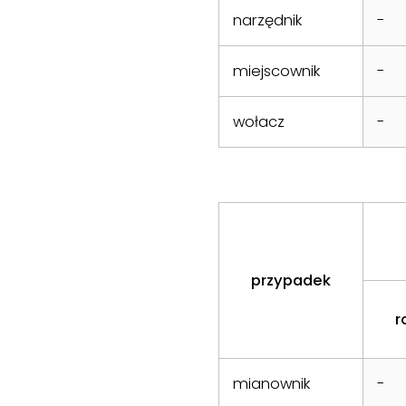
narzędnik
-
miejscownik
-
wołacz
-
przypadek
r
mianownik
-