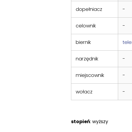
dopełniacz
-
celownik
-
biernik
tel
narzędnik
-
miejscownik
-
wołacz
-
stopień
: wyższy