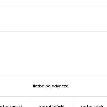
liczba pojedyncza
odzaj męski
rodzaj żeński
rodzaj nijaki