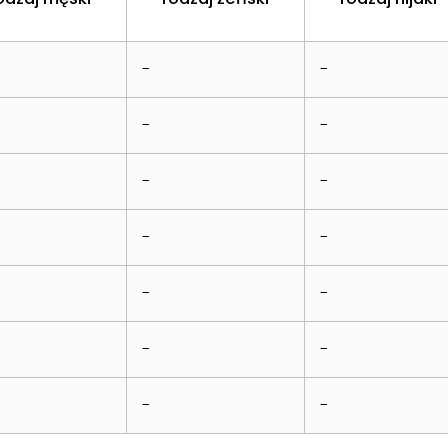
-
-
-
-
-
-
-
-
-
-
-
-
-
-