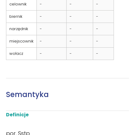
celownik
-
-
-
biernik
-
-
-
narzędnik
-
-
-
miejscownik
-
-
-
wołacz
-
-
-
Semantyka
Definicje
por. Sstp