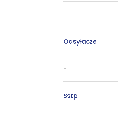
–
Odsyłacze
–
Sstp