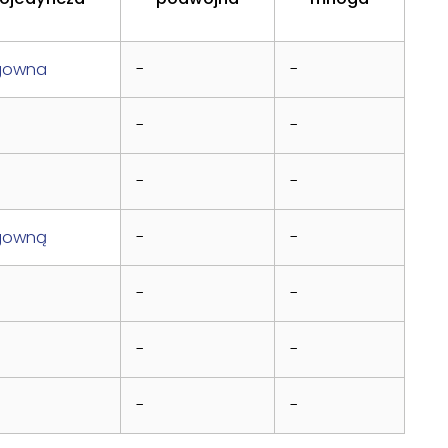
gowna
-
-
-
-
-
-
gowną
-
-
-
-
-
-
-
-