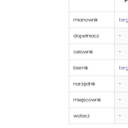
mianownik
tar
dopełniacz
-
celownik
-
biernik
tar
narzędnik
-
miejscownik
-
wołacz
-