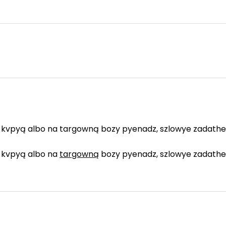
 kvpyą albo na targowną bozy pyenadz, szlowye zadathek,
y kvpyą albo na
targowną
bozy pyenadz, szlowye zadathek