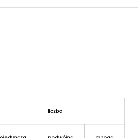
liczba
ojedyncza
podwójna
mnoga