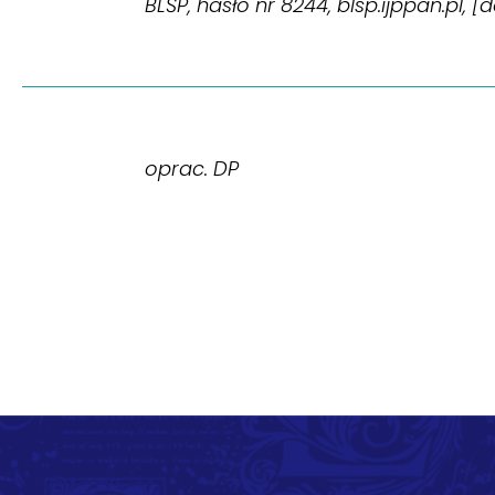
BLŚP, hasło nr 8244, blsp.ijppan.pl, [
oprac. DP