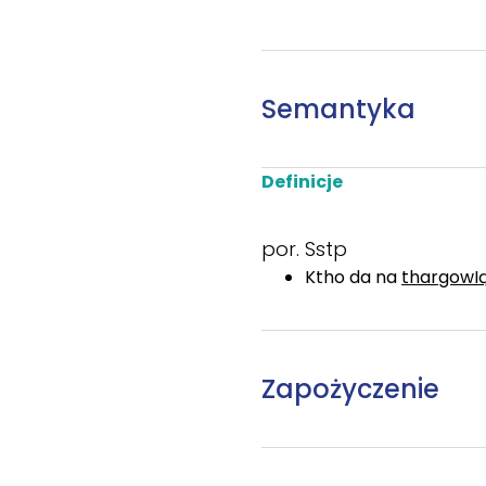
Semantyka
Definicje
por. Sstp
Ktho da na
thargowI
Zapożyczenie