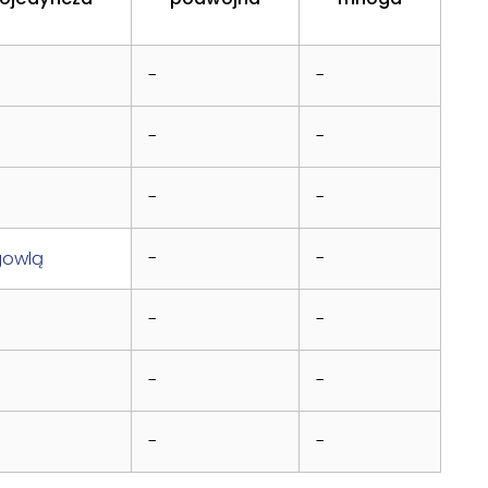
-
-
-
-
-
-
gowlą
-
-
-
-
-
-
-
-