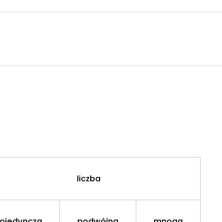
liczba
ojedyncza
podwójna
mnoga