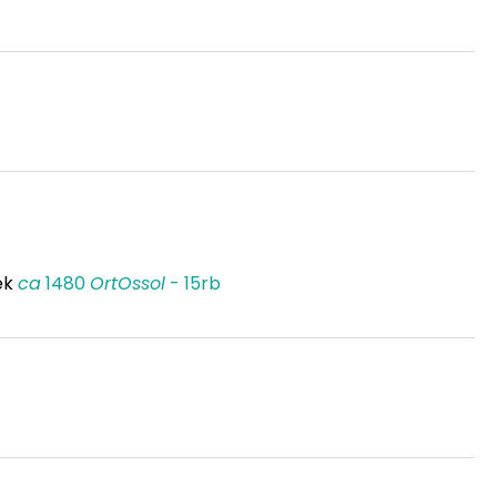
ek
ca
1480
OrtOssol
- 15rb