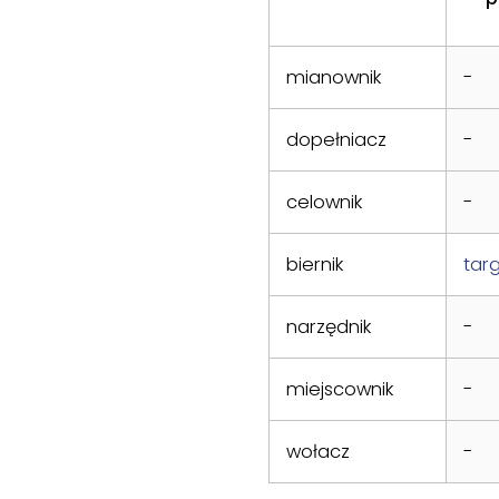
mianownik
-
dopełniacz
-
celownik
-
biernik
tar
narzędnik
-
miejscownik
-
wołacz
-