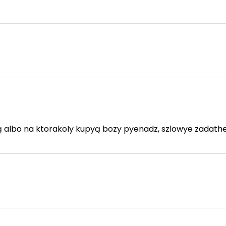
ą
albo na ktorakoIy kupyą bozy pyenadz, szlowye zadath